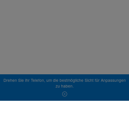
Drehen Sie ihr Telefon, um die bestmögliche Sicht für Anpassungen
zu haben.
© 2026 Essity Professionals Hygiene Germany GmbH -